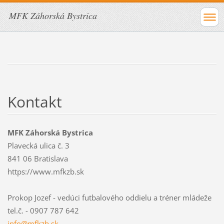
MFK Záhorská Bystrica
Kontakt
MFK Záhorská Bystrica
Plavecká ulica č. 3
841 06 Bratislava
https://www.mfkzb.sk
Prokop Jozef - vedúci futbalového oddielu a tréner mládeže
tel.č. - 0907 787 642
info@mfk
zb.sk