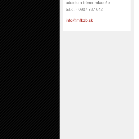
oddielu a tréner mládeže
tel.č. - 0907 787 642
info@mfk
zb.sk