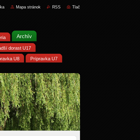
nka
Mapa stránok
RSS
Tlač
Archív
ria
adší dorast U17
pravka U8
Prípravka U7