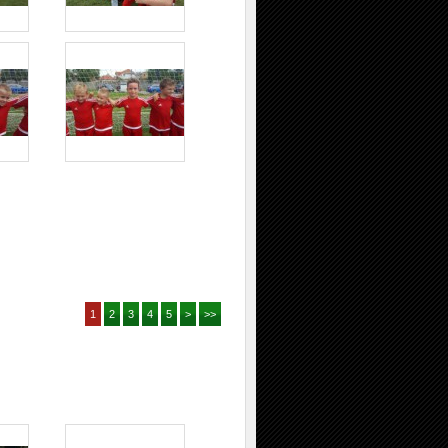
1
2
3
4
5
>
>>