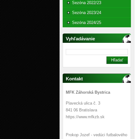
Sezóna 2022/23
Sezóna 2023/24
Sezóna 2024/25
Vyhľadávanie
Kontakt
MFK Záhorská Bystrica
Plavecká ulica č. 3
841 06 Bratislava
https://www.mfkzb.sk
Prokop Jozef - vedúci futbalového