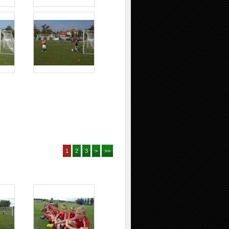
1
2
3
>
>>