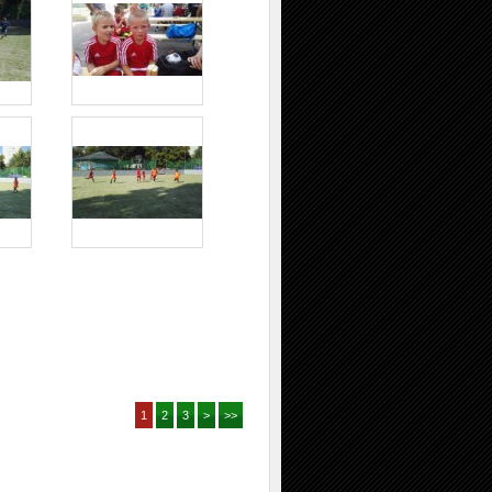
1
2
3
>
>>