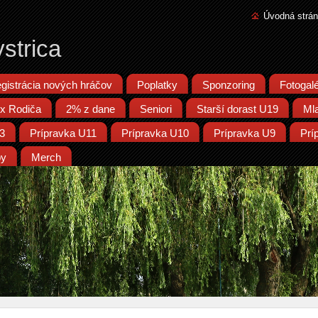
Úvodná strá
strica
gistrácia nových hráčov
Poplatky
Sponzoring
Fotogalé
x Rodiča
2% z dane
Seniori
Starší dorast U19
Ml
13
Prípravka U11
Prípravka U10
Prípravka U9
Prí
py
Merch