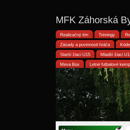
MFK Záhorská By
Realizačný tím
Tréningy
Re
Zásady a povinnosti hráča
Kóde
Starší žiaci U15
Mladší žiaci U
Meva Box
Letné futbalové kem