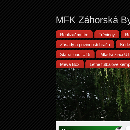
MFK Záhorská By
Realizačný tím
Tréningy
Re
Zásady a povinnosti hráča
Kóde
Starší žiaci U15
Mladší žiaci U
Meva Box
Letné futbalové kem