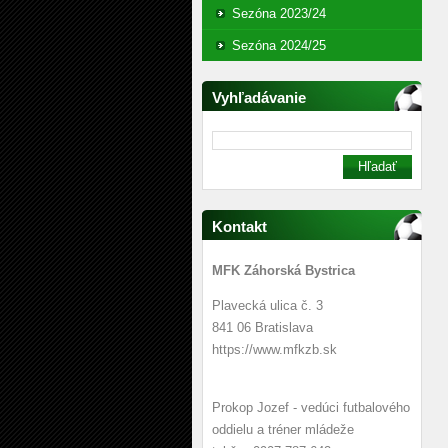
Sezóna 2023/24
Sezóna 2024/25
Vyhľadávanie
Kontakt
MFK Záhorská Bystrica
Plavecká ulica č. 3
841 06 Bratislava
https://www.mfkzb.sk
Prokop Jozef - vedúci futbalového
oddielu a tréner mládeže