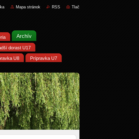
nka
Mapa stránok
RSS
Tlač
Archív
ria
adší dorast U17
pravka U8
Prípravka U7