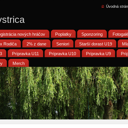
Úvodná strá
strica
gistrácia nových hráčov
Poplatky
Sponzoring
Fotogalé
x Rodiča
2% z dane
Seniori
Starší dorast U19
Ml
13
Prípravka U11
Prípravka U10
Prípravka U9
Prí
py
Merch