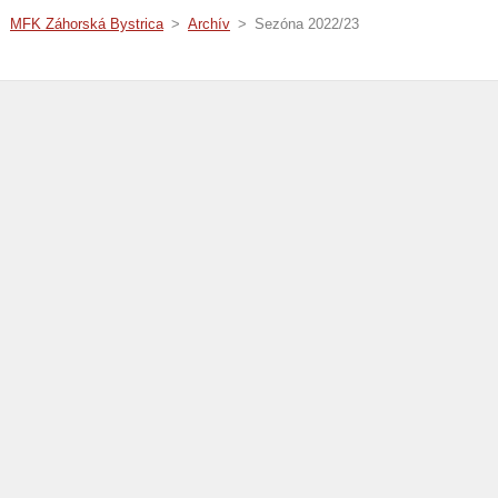
MFK Záhorská Bystrica
>
Archív
>
Sezóna 2022/23