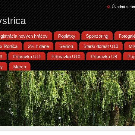
Úvodná strá
strica
gistrácia nových hráčov
Poplatky
Sponzoring
Fotogalé
x Rodiča
2% z dane
Seniori
Starší dorast U19
Ml
13
Prípravka U11
Prípravka U10
Prípravka U9
Prí
py
Merch