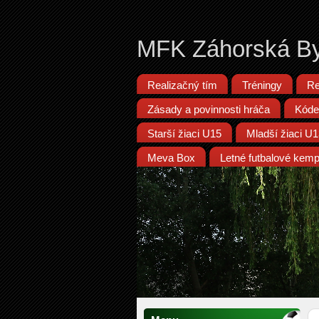
MFK Záhorská By
Realizačný tím
Tréningy
Re
Zásady a povinnosti hráča
Kóde
Starší žiaci U15
Mladší žiaci U
Meva Box
Letné futbalové kem