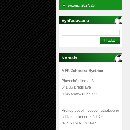
Sezóna 2024/25
Vyhľadávanie
Kontakt
MFK Záhorská Bystrica
Plavecká ulica č. 3
841 06 Bratislava
https://www.mfkzb.sk
Prokop Jozef - vedúci futbalového
oddielu a tréner mládeže
tel.č. - 0907 787 642