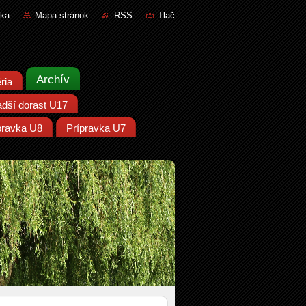
nka
Mapa stránok
RSS
Tlač
Archív
ria
adší dorast U17
pravka U8
Prípravka U7