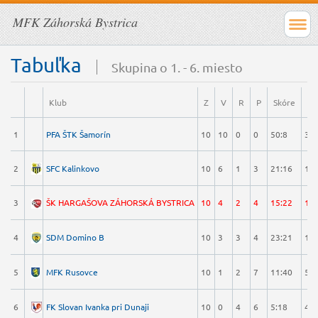
MFK Záhorská Bystrica
Tabuľka
Skupina o 1. - 6. miesto
Klub
Z
V
R
P
Skóre
B
1
PFA ŠTK Šamorín
10
10
0
0
50:8
30
2
SFC Kalinkovo
10
6
1
3
21:16
19
3
ŠK HARGAŠOVA ZÁHORSKÁ BYSTRICA
10
4
2
4
15:22
14
4
SDM Domino B
10
3
3
4
23:21
12
5
MFK Rusovce
10
1
2
7
11:40
5
6
FK Slovan Ivanka pri Dunaji
10
0
4
6
5:18
4