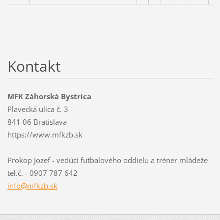
Kontakt
MFK Záhorská Bystrica
Plavecká ulica č. 3
841 06 Bratislava
https://www.mfkzb.sk
Prokop Jozef - vedúci futbalového oddielu a tréner mládeže
tel.č. - 0907 787 642
info@mfk
zb.sk