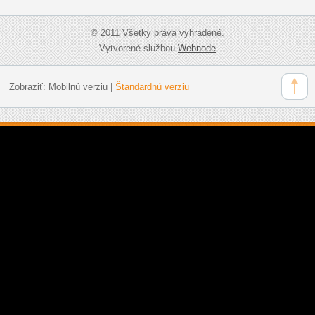
© 2011 Všetky práva vyhradené.
Vytvorené službou
Webnode
Zobraziť:
Mobilnú verziu
|
Štandardnú verziu