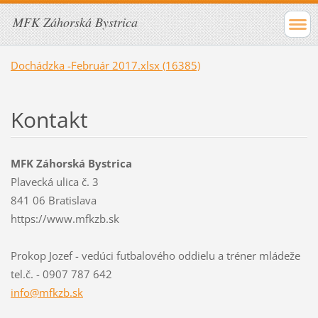
MFK Záhorská Bystrica
Dochádzka -Február 2017.xlsx (16385)
Kontakt
MFK Záhorská Bystrica
Plavecká ulica č. 3
841 06 Bratislava
https://www.mfkzb.sk
Prokop Jozef - vedúci futbalového oddielu a tréner mládeže
tel.č. - 0907 787 642
info@mfk
zb.sk