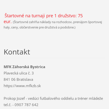
Štartovné na turnaji pre 1 družstvo: 75
eur.
(Štartovné zahŕňa náklady na rozhodcov, prenájom športovej
haly, ceny, občerstvenie pre družstvá a podobne.)
Kontakt
MFK Záhorská Bystrica
Plavecká ulica č. 3
841 06 Bratislava
https://www.mfkzb.sk
Prokop Jozef - vedúci futbalového oddielu a tréner mládeže
tel.č. - 0907 787 642