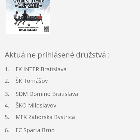
Aktuálne prihlásené družstvá :
1. FK INTER Bratislava
2.
ŠK Tomášov
3. SDM Domino Bratislava
4. ŠKO Miloslavov
5.
MFK Záhorská Bystrica
6.
FC Sparta Brno