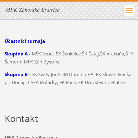
MFK Záhorská Bystrica
Účastníci turnaja
Skupina A -
MŠK Senec,ŠK Šenkvice,ŠK Čataj,ŠK Vrakuňa,ŠTK
Šamorín,MFK Záh.Bystrica
Skupina B -
ŠK Svätý Jur,SDM Domino BA, FK Slovan Ivanka
pri Dunaji, ČSFA Malacky, FK Rača, FK Družstevník Blatné
Kontakt
MFK Záhorská Bystrica