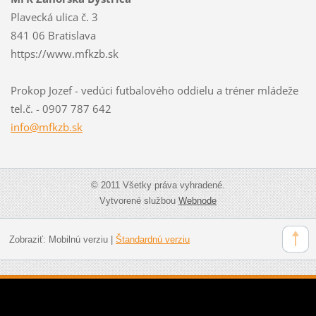
Plavecká ulica č. 3
841 06 Bratislava
https://www.mfkzb.sk
Prokop Jozef - vedúci futbalového oddielu a tréner mládeže
tel.č. - 0907 787 642
info@mfk
zb.sk
© 2011 Všetky práva vyhradené.
Vytvorené službou
Webnode
Zobraziť:
Mobilnú verziu
|
Štandardnú verziu