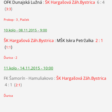
OFK Dunajská Lužná
:
ŠK Hargašová Záh.Bystrica
6 : 4
(
)
3:3
Prokop - 3 , Piaček
10.kolo - 08.11.2015 - 9:00
ŠK Hargašová Záh.Bystrica
:
MŠK Iskra Petržalka
2 : 1
(
)
1:1
Ďurica - 2
11.kolo - 14.11.2015 - 10:00
FK Šamorín - Hamuliakovo :
ŠK Hargašová Záh.Bystrica
4 : 1 (
)
2:1
Ďurica