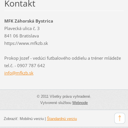
Kontakt
MFK Záhorská Bystrica
Plavecká ulica č. 3
841 06 Bratislava
https://www.mfkzb.sk
Prokop Jozef - vedúci futbalového oddielu a tréner mládeže
tel.č. - 0907 787 642
info@mfk
zb.sk
© 2011 Všetky práva vyhradené.
Vytvorené službou
Webnode
Zobraziť:
Mobilnú verziu
|
Štandardnú verziu