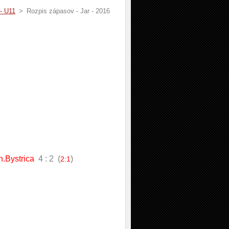
 - U11
>
Rozpis zápasov - Jar - 2016
.Bystrica
4 : 2 (
)
2:1