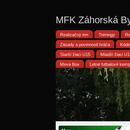
MFK Záhorská By
Realizačný tím
Tréningy
Re
Zásady a povinnosti hráča
Kóde
Starší žiaci U15
Mladší žiaci U
Meva Box
Letné futbalové kem