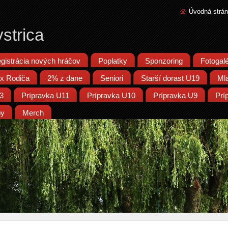
Úvodná strá
strica
gistrácia nových hráčov
Poplatky
Sponzoring
Fotogalé
x Rodiča
2% z dane
Seniori
Starší dorast U19
Ml
13
Prípravka U11
Prípravka U10
Prípravka U9
Prí
py
Merch