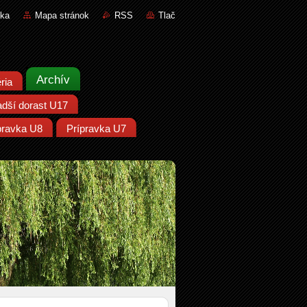
nka
Mapa stránok
RSS
Tlač
Archív
ria
adší dorast U17
pravka U8
Prípravka U7