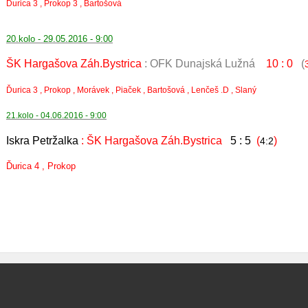
Ďurica 3 , Prokop 3 , Bartošová
20.kolo - 29.05.2016 - 9:00
ŠK Hargašova Záh.Bystrica
: OFK Dunajská Lužná
10 : 0
(
Ďurica 3 , Prokop , Morávek , Piaček , Bartošová , Lenčeš .D , Slaný
21.kolo - 04.06.2016 - 9:00
Iskra Petržalka
: ŠK Hargašova Záh.Bystrica
5 : 5
(
)
4:2
Ďurica 4 , Prokop