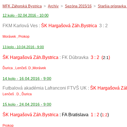
MFK Záhorská Bystrica
>
Archív
>
Sezóna 2015/16
>
Staršia prípravka
12.kolo - 02.04.2016 - 10:00
FKM Karlová Ves :
ŠK Hargašová Záh.Bystrica
3 : 2
Morávek , Prokop
13.kolo - 10.04.2016 - 9:00
ŠK Hargašová Záh.Bystrica
: FK Dúbravka
3 : 2 (
)
2:1
Ďurica , Lenčeš. D.,Morávek
14.kolo - 16.04.2016 - 9:00
Futbalová akadémia Lafranconi FTVŠ UK :
ŠK Hargašová Záh
Lenčeš . D., Ďurica
15.kolo - 24.04.2016 - 9:00
ŠK Hargašová Záh.Bystrica
: FA Bratislava
1 : 2
(
)
1:2
Prokop