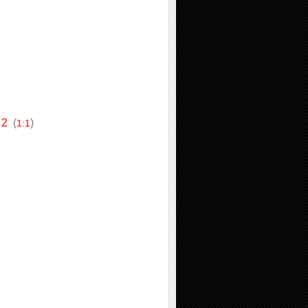
 2
(
)
1:1