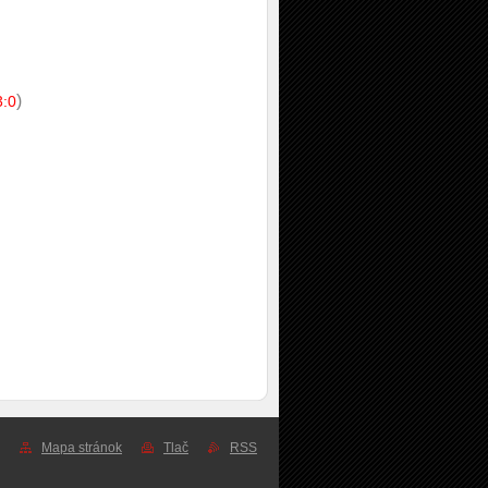
)
3:0
Mapa stránok
Tlač
RSS