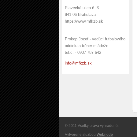
Plavecká ulica č. 3
841 06 Bratislava
https://www.mfkzb.sk
Prokop Jozef - vedúci futbalového
oddielu a tréner mládeže
tel.č. - 0907 787 642
info@mfk
zb.sk
© 2011 Všetky práva vyhradené.
Vytvorené službou
Webnode