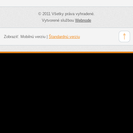
© 2011 Všetky práva vyhradené.
Vytvorené službou
Webnode
Zobraziť:
Mobilnú verziu
|
Štandardnú verziu