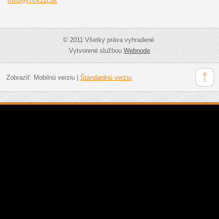
© 2011 Všetky práva vyhradené.
Vytvorené službou
Webnode
Zobraziť:
Mobilnú verziu
|
Štandardnú verziu