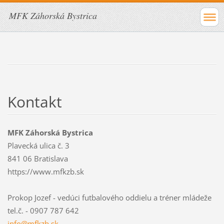
MFK Záhorská Bystrica
Kontakt
MFK Záhorská Bystrica
Plavecká ulica č. 3
841 06 Bratislava
https://www.mfkzb.sk
Prokop Jozef - vedúci futbalového oddielu a tréner mládeže
tel.č. - 0907 787 642
info@mfk
zb.sk