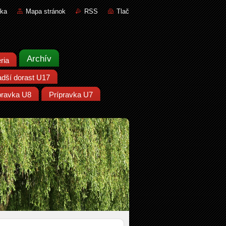
nka
Mapa stránok
RSS
Tlač
Archív
ria
adší dorast U17
pravka U8
Prípravka U7