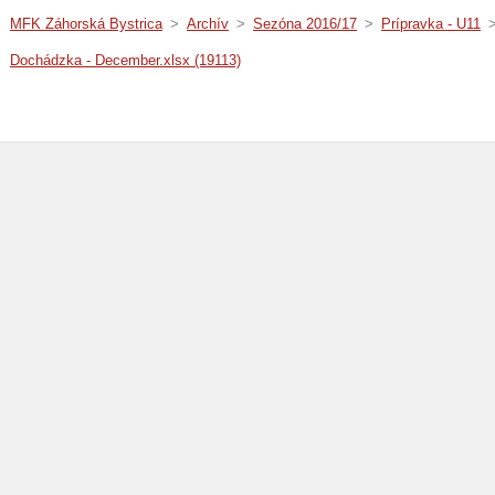
MFK Záhorská Bystrica
>
Archív
>
Sezóna 2016/17
>
Prípravka - U11
Dochádzka - December.xlsx (19113)