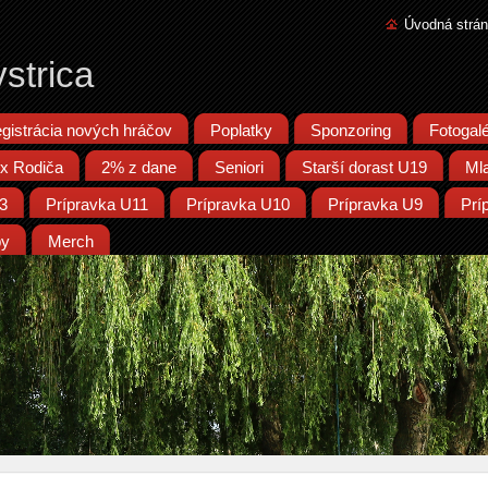
Úvodná strá
strica
gistrácia nových hráčov
Poplatky
Sponzoring
Fotogalé
x Rodiča
2% z dane
Seniori
Starší dorast U19
Ml
13
Prípravka U11
Prípravka U10
Prípravka U9
Prí
py
Merch