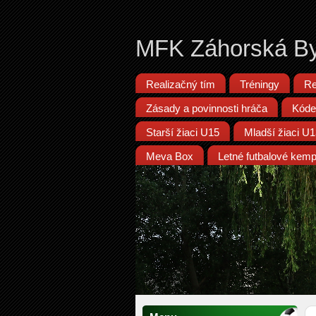
MFK Záhorská By
Realizačný tím
Tréningy
Re
Zásady a povinnosti hráča
Kóde
Starší žiaci U15
Mladší žiaci U
Meva Box
Letné futbalové kem