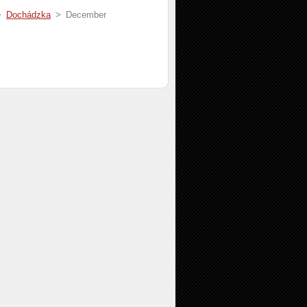
>
Dochádzka
>
December