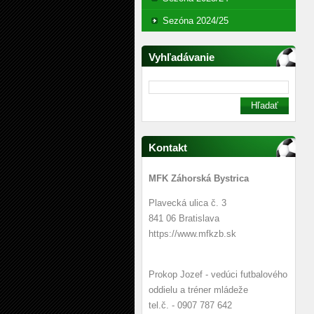
Sezóna 2024/25
Vyhľadávanie
Kontakt
MFK Záhorská Bystrica
Plavecká ulica č. 3
841 06 Bratislava
https://www.mfkzb.sk
Prokop Jozef - vedúci futbalového
oddielu a tréner mládeže
tel.č. - 0907 787 642