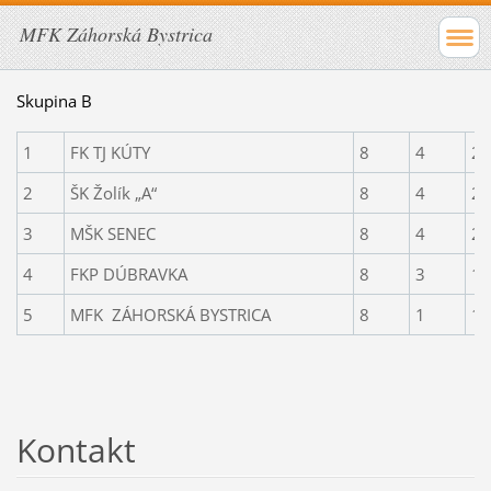
MFK Záhorská Bystrica
Skupina B
1
FK TJ KÚTY
8
4
2
2
ŠK Žolík „A“
8
4
2
3
MŠK SENEC
8
4
2
4
FKP DÚBRAVKA
8
3
1
5
MFK ZÁHORSKÁ BYSTRICA
8
1
1
Kontakt