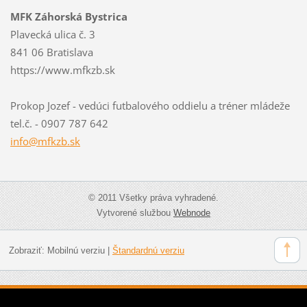
MFK Záhorská Bystrica
Plavecká ulica č. 3
841 06 Bratislava
https://www.mfkzb.sk
Prokop Jozef - vedúci futbalového oddielu a tréner mládeže
tel.č. - 0907 787 642
info@mfk
zb.sk
© 2011 Všetky práva vyhradené.
Vytvorené službou
Webnode
Zobraziť:
Mobilnú verziu
|
Štandardnú verziu