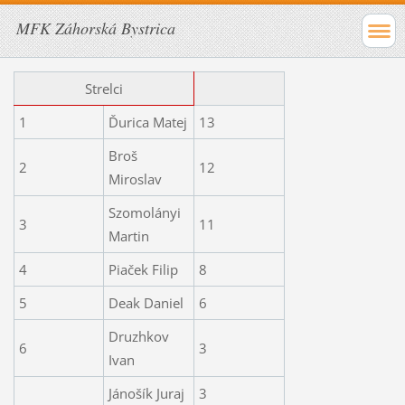
MFK Záhorská Bystrica
Strelci
1
Ďurica Matej
13
Broš
2
12
Miroslav
Szomolányi
3
11
Martin
4
Piaček Filip
8
5
Deak Daniel
6
Druzhkov
6
3
Ivan
Jánošík Juraj
3