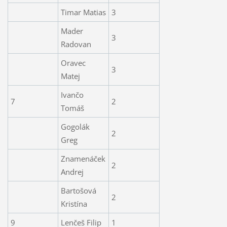
Timar Matias
3
Mader
3
Radovan
Oravec
3
Matej
Ivančo
7
2
Tomáš
Gogolák
2
Greg
Znamenáček
2
Andrej
Bartošová
2
Kristína
9
Lenčeš Filip
1