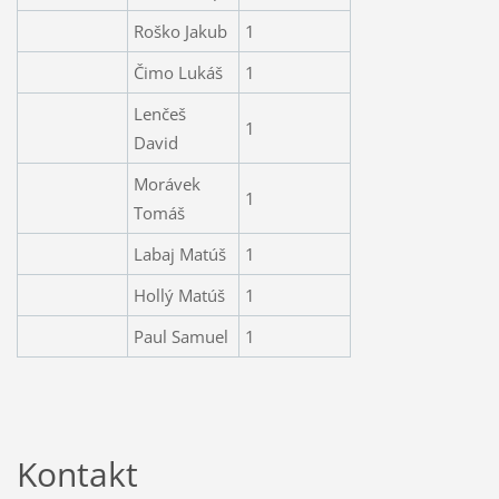
Roško Jakub
1
Čimo Lukáš
1
Lenčeš
1
David
Morávek
1
Tomáš
Labaj Matúš
1
Hollý Matúš
1
Paul Samuel
1
Kontakt