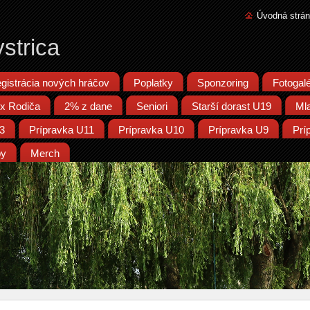
Úvodná strá
strica
gistrácia nových hráčov
Poplatky
Sponzoring
Fotogalé
x Rodiča
2% z dane
Seniori
Starší dorast U19
Ml
13
Prípravka U11
Prípravka U10
Prípravka U9
Prí
py
Merch