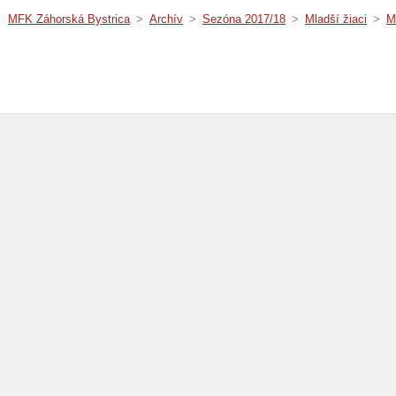
MFK Záhorská Bystrica
>
Archív
>
Sezóna 2017/18
>
Mladší žiaci
>
M