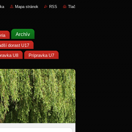
nka
Mapa stránok
RSS
Tlač
Archív
ria
adší dorast U17
pravka U8
Prípravka U7