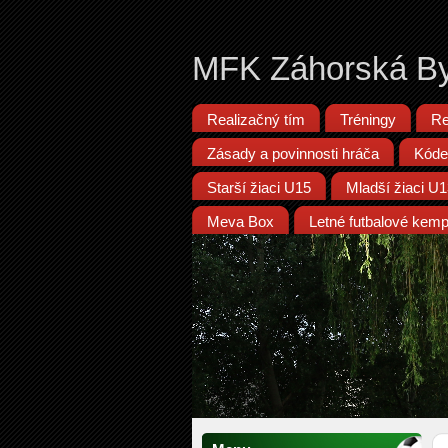
MFK Záhorská By
Realizačný tím
Tréningy
Re
Zásady a povinnosti hráča
Kóde
Starší žiaci U15
Mladší žiaci U
Meva Box
Letné futbalové kem