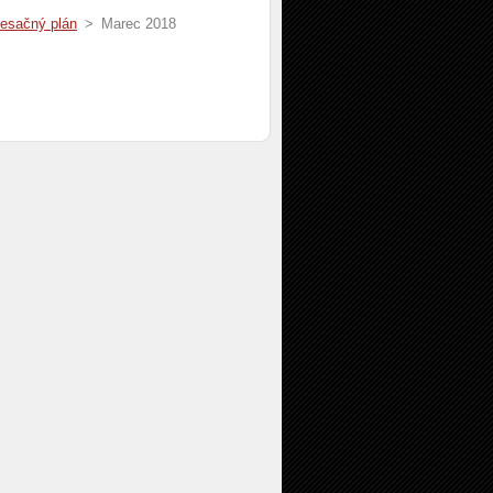
esačný plán
>
Marec 2018