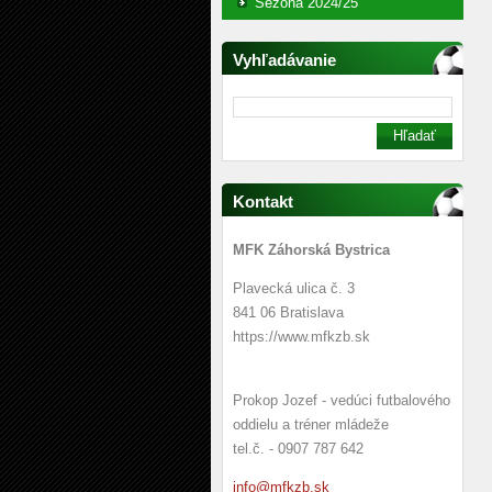
Sezóna 2024/25
Vyhľadávanie
Kontakt
MFK Záhorská Bystrica
Plavecká ulica č. 3
841 06 Bratislava
https://www.mfkzb.sk
Prokop Jozef - vedúci futbalového
oddielu a tréner mládeže
tel.č. - 0907 787 642
info@mfk
zb.sk