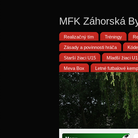
MFK Záhorská By
Realizačný tím
Tréningy
Re
Zásady a povinnosti hráča
Kóde
Starší žiaci U15
Mladší žiaci U
Meva Box
Letné futbalové kem