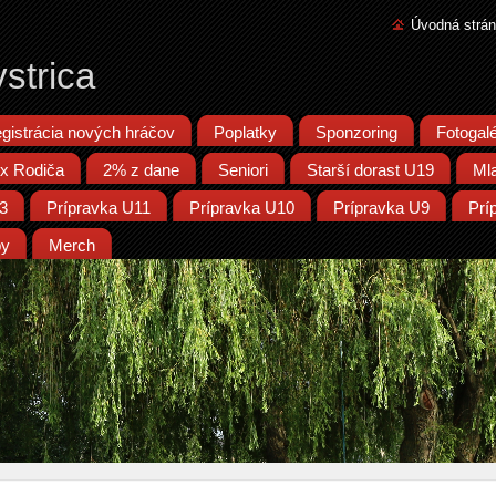
Úvodná strá
strica
gistrácia nových hráčov
Poplatky
Sponzoring
Fotogalé
x Rodiča
2% z dane
Seniori
Starší dorast U19
Ml
13
Prípravka U11
Prípravka U10
Prípravka U9
Prí
py
Merch