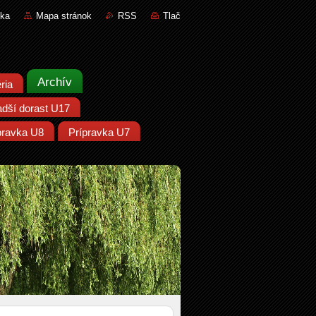
nka
Mapa stránok
RSS
Tlač
Archív
ria
adší dorast U17
pravka U8
Prípravka U7