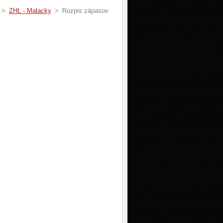
>
ZHL - Malacky
>
Rozpis zápasov