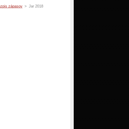
zpis zápasov
>
Jar 2018