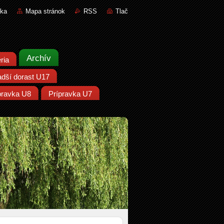
nka
Mapa stránok
RSS
Tlač
Archív
ria
adší dorast U17
pravka U8
Prípravka U7