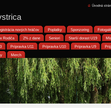
Úvodná strá
strica
gistrácia nových hráčov
Poplatky
Sponzoring
Fotogalé
x Rodiča
2% z dane
Seniori
Starší dorast U19
Ml
13
Prípravka U11
Prípravka U10
Prípravka U9
Prí
py
Merch