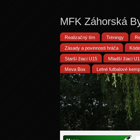
MFK Záhorská By
Realizačný tím
Tréningy
Re
Zásady a povinnosti hráča
Kóde
Starší žiaci U15
Mladší žiaci U
Meva Box
Letné futbalové kem