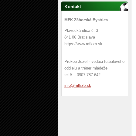
Kontakt
MFK Záhorská Bystrica
Plavecká ulica č. 3
841 06 Bratislava
https://www.mfkzb.sk
Prokop Jozef - vedúci futbalového
oddielu a tréner mládeže
tel.č. - 0907 787 642
info@mfk
zb.sk