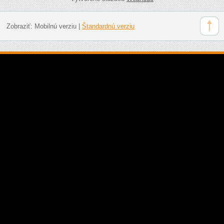
Zobraziť:
Mobilnú verziu
|
Štandardnú verziu