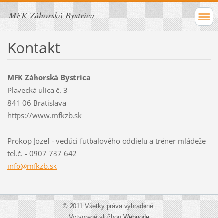
MFK Záhorská Bystrica
Kontakt
MFK Záhorská Bystrica
Plavecká ulica č. 3
841 06 Bratislava
https://www.mfkzb.sk
Prokop Jozef - vedúci futbalového oddielu a tréner mládeže
tel.č. - 0907 787 642
info@mfk
zb.sk
© 2011 Všetky práva vyhradené.
Vytvorené službou
Webnode