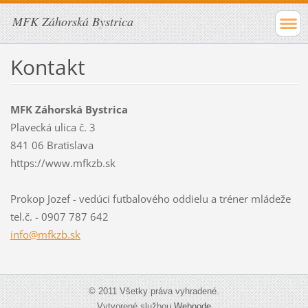
MFK Záhorská Bystrica
Kontakt
MFK Záhorská Bystrica
Plavecká ulica č. 3
841 06 Bratislava
https://www.mfkzb.sk
Prokop Jozef - vedúci futbalového oddielu a tréner mládeže
tel.č. - 0907 787 642
info@mfk
zb.sk
© 2011 Všetky práva vyhradené.
Vytvorené službou
Webnode