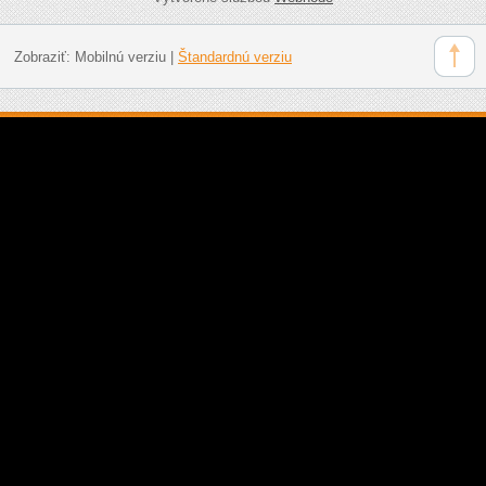
Zobraziť:
Mobilnú verziu
|
Štandardnú verziu