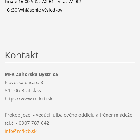
Finále 16:00 Víťaz A2:B1 : Víťaz A1:B2
16 :30 Vyhlásenie výsledkov
Kontakt
MFK Záhorská Bystrica
Plavecká ulica č. 3
841 06 Bratislava
https://www.mfkzb.sk
Prokop Jozef - vedúci futbalového oddielu a tréner mládeže
tel.č. - 0907 787 642
info@mfk
zb.sk