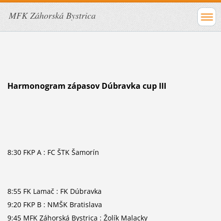
MFK Záhorská Bystrica
Harmonogram zápasov Dúbravka cup III
8:30 FKP A : FC ŠTK Šamorín
8:55 FK Lamač : FK Dúbravka
9:20 FKP B : NMŠK Bratislava
9:45 MFK Záhorská Bystrica : Žolík Malacky