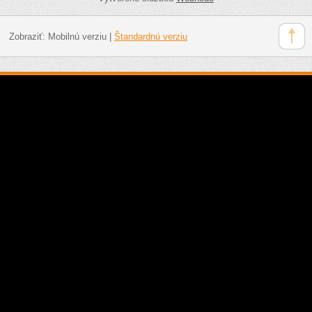
Zobraziť:
Mobilnú verziu
|
Štandardnú verziu