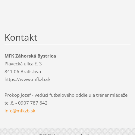
Kontakt
MFK Záhorská Bystrica
Plavecká ulica č. 3
841 06 Bratislava
https://www.mfkzb.sk
Prokop Jozef - vedúci futbalového oddielu a tréner mládeže
tel.č. - 0907 787 642
info@mfk
zb.sk