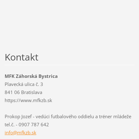
Kontakt
MFK Záhorská Bystrica
Plavecká ulica č. 3
841 06 Bratislava
https://www.mfkzb.sk
Prokop Jozef - vedúci futbalového oddielu a tréner mládeže
tel.č. - 0907 787 642
info@mfk
zb.sk