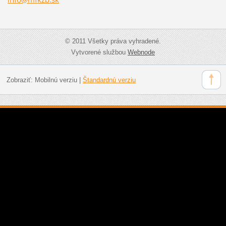
© 2011 Všetky práva vyhradené.
Vytvorené službou
Webnode
Zobraziť:
Mobilnú verziu
|
Štandardnú verziu