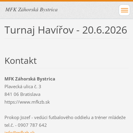
MFK Záhorská Bystrica
Turnaj Havířov - 20.6.2026
Kontakt
MFK Záhorská Bystrica
Plavecká ulica č. 3
841 06 Bratislava
https://www.mfkzb.sk
Prokop Jozef - vedúci futbalového oddielu a tréner mládeže
tel.č. - 0907 787 642
info@mfk
zb.sk